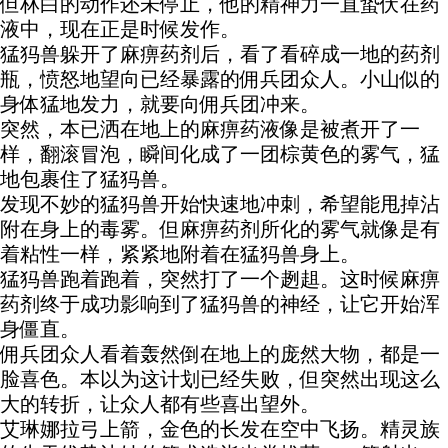
但林白的动作还未停止，他的精神力一直蛰伏在药
液中，现在正是时候发作。
猛犸兽躲开了麻痹药剂后，看了看碎成一地的药剂
瓶，愤怒地望向已经暴露的佣兵团众人。小山似的
身体猛地发力，就要向佣兵团冲来。
突然，本已洒在地上的麻痹药液像是被煮开了一
样，翻滚冒泡，瞬间化成了一团棕黄色的雾气，猛
地包裹住了猛犸兽。
发现不妙的猛犸兽开始快速地冲刺，希望能甩掉沾
附在身上的毒雾。但麻痹药剂所化的雾气就像是有
着粘性一样，紧紧地附着在猛犸兽身上。
猛犸兽跑着跑着，突然打了一个趔趄。这时候麻痹
药剂终于成功影响到了猛犸兽的神经，让它开始浑
身僵直。
佣兵团众人看着轰然倒在地上的庞然大物，都是一
脸喜色。本以为这计划已经失败，但突然出现这么
大的转折，让众人都有些喜出望外。
艾琳娜拉弓上箭，金色的长发在空中飞扬。精灵族