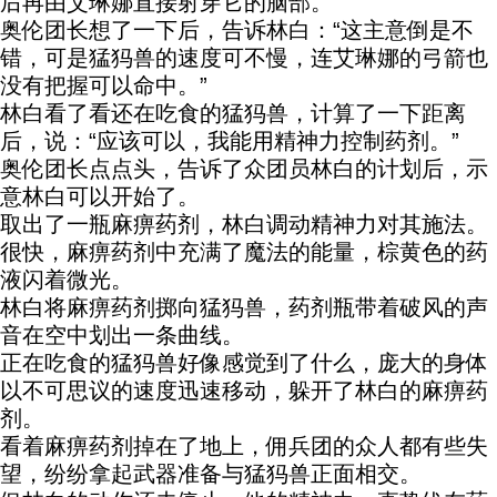
后再由艾琳娜直接射穿它的脑部。”
奥伦团长想了一下后，告诉林白：“这主意倒是不
错，可是猛犸兽的速度可不慢，连艾琳娜的弓箭也
没有把握可以命中。”
林白看了看还在吃食的猛犸兽，计算了一下距离
后，说：“应该可以，我能用精神力控制药剂。”
奥伦团长点点头，告诉了众团员林白的计划后，示
意林白可以开始了。
取出了一瓶麻痹药剂，林白调动精神力对其施法。
很快，麻痹药剂中充满了魔法的能量，棕黄色的药
液闪着微光。
林白将麻痹药剂掷向猛犸兽，药剂瓶带着破风的声
音在空中划出一条曲线。
正在吃食的猛犸兽好像感觉到了什么，庞大的身体
以不可思议的速度迅速移动，躲开了林白的麻痹药
剂。
看着麻痹药剂掉在了地上，佣兵团的众人都有些失
望，纷纷拿起武器准备与猛犸兽正面相交。