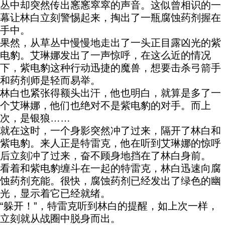
丛中却突然传出窸窸窣窣的声音。这似曾相识的一
幕让林白立刻警惕起来，掏出了一瓶腐蚀药剂握在
手中。
果然，从草丛中慢慢地走出了一头正目露凶光的紫
电豹。艾琳娜发出了一声惊呼，在这么近的情况
下，紫电豹这种行动迅捷的魔兽，想要击杀弓箭手
和药剂师是轻而易举。
林白也紧张得额头出汗，他也明白，就算是多了一
个艾琳娜，他们也绝对不是紫电豹的对手。而上
次，是银狼……
就在这时，一个身影突然冲了过来，隔开了林白和
紫电豹。来人正是特雷克，他在听到艾琳娜的惊呼
后立刻冲了过来，奋不顾身地挡在了林白身前。
看着和紫电豹缠斗在一起的特雷克，林白迅速向腐
蚀药剂充能。很快，腐蚀药剂已经发出了绿色的幽
光，显示着它已经就绪。
“躲开！”，特雷克听到林白的提醒，如上次一样，
立刻就从战圈中脱身而出。