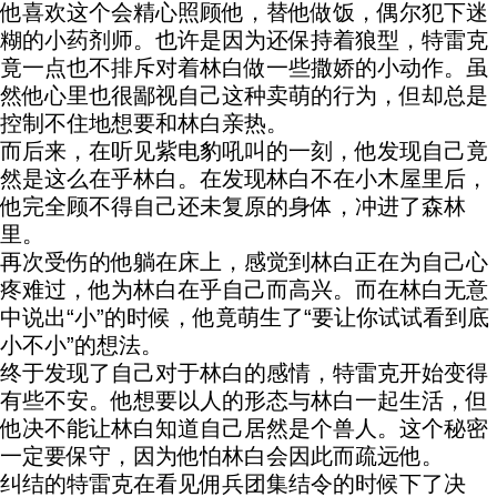
他喜欢这个会精心照顾他，替他做饭，偶尔犯下迷
糊的小药剂师。也许是因为还保持着狼型，特雷克
竟一点也不排斥对着林白做一些撒娇的小动作。虽
然他心里也很鄙视自己这种卖萌的行为，但却总是
控制不住地想要和林白亲热。
而后来，在听见紫电豹吼叫的一刻，他发现自己竟
然是这么在乎林白。在发现林白不在小木屋里后，
他完全顾不得自己还未复原的身体，冲进了森林
里。
再次受伤的他躺在床上，感觉到林白正在为自己心
疼难过，他为林白在乎自己而高兴。而在林白无意
中说出“小”的时候，他竟萌生了“要让你试试看到底
小不小”的想法。
终于发现了自己对于林白的感情，特雷克开始变得
有些不安。他想要以人的形态与林白一起生活，但
他决不能让林白知道自己居然是个兽人。这个秘密
一定要保守，因为他怕林白会因此而疏远他。
纠结的特雷克在看见佣兵团集结令的时候下了决