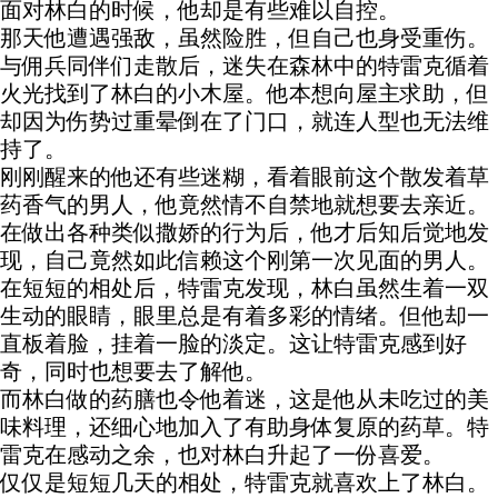
面对林白的时候，他却是有些难以自控。
那天他遭遇强敌，虽然险胜，但自己也身受重伤。
与佣兵同伴们走散后，迷失在森林中的特雷克循着
火光找到了林白的小木屋。他本想向屋主求助，但
却因为伤势过重晕倒在了门口，就连人型也无法维
持了。
刚刚醒来的他还有些迷糊，看着眼前这个散发着草
药香气的男人，他竟然情不自禁地就想要去亲近。
在做出各种类似撒娇的行为后，他才后知后觉地发
现，自己竟然如此信赖这个刚第一次见面的男人。
在短短的相处后，特雷克发现，林白虽然生着一双
生动的眼睛，眼里总是有着多彩的情绪。但他却一
直板着脸，挂着一脸的淡定。这让特雷克感到好
奇，同时也想要去了解他。
而林白做的药膳也令他着迷，这是他从未吃过的美
味料理，还细心地加入了有助身体复原的药草。特
雷克在感动之余，也对林白升起了一份喜爱。
仅仅是短短几天的相处，特雷克就喜欢上了林白。