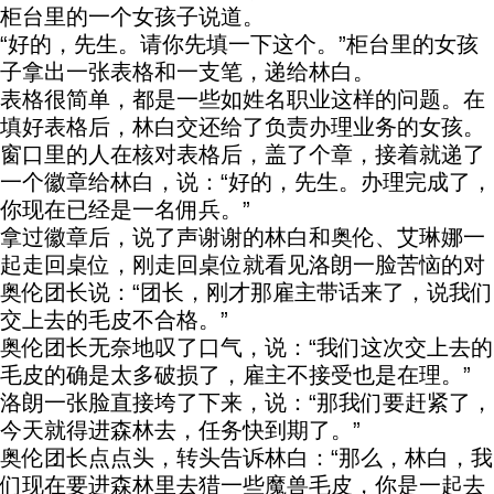
柜台里的一个女孩子说道。
“好的，先生。请你先填一下这个。”柜台里的女孩
子拿出一张表格和一支笔，递给林白。
表格很简单，都是一些如姓名职业这样的问题。在
填好表格后，林白交还给了负责办理业务的女孩。
窗口里的人在核对表格后，盖了个章，接着就递了
一个徽章给林白，说：“好的，先生。办理完成了，
你现在已经是一名佣兵。”
拿过徽章后，说了声谢谢的林白和奥伦、艾琳娜一
起走回桌位，刚走回桌位就看见洛朗一脸苦恼的对
奥伦团长说：“团长，刚才那雇主带话来了，说我们
交上去的毛皮不合格。”
奥伦团长无奈地叹了口气，说：“我们这次交上去的
毛皮的确是太多破损了，雇主不接受也是在理。”
洛朗一张脸直接垮了下来，说：“那我们要赶紧了，
今天就得进森林去，任务快到期了。”
奥伦团长点点头，转头告诉林白：“那么，林白，我
们现在要进森林里去猎一些魔兽毛皮，你是一起去