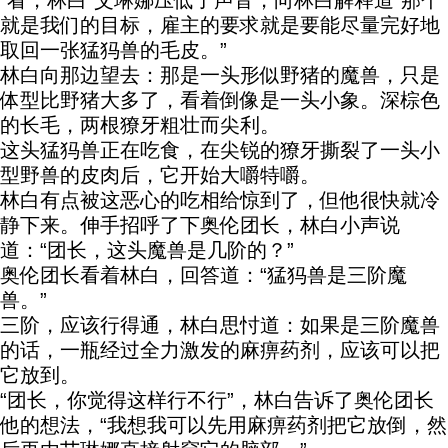
“看，林白”艾琳娜压低了声音，向林白解释道“那个
就是我们的目标，雇主的要求就是要能尽量完好地
取回一张猛犸兽的毛皮。”
林白向那边望去：那是一头形似野猪的魔兽，只是
体型比野猪大多了，看着倒像是一头小象。深棕色
的长毛，两根獠牙粗壮而尖利。
这头猛犸兽正在吃食，在尖锐的獠牙撕裂了一头小
型野兽的皮肉后，它开始大嚼特嚼。
林白有点被这恶心的吃相给惊到了，但他很快就冷
静下来。伸手招呼了下奥伦团长，林白小声说
道：“团长，这头魔兽是几阶的？”
奥伦团长看着林白，回答道：“猛犸兽是三阶魔
兽。”
三阶，应该行得通，林白思忖道：如果是三阶魔兽
的话，一瓶经过全力激发的麻痹药剂，应该可以把
它放到。
“团长，你觉得这样行不行”，林白告诉了奥伦团长
他的想法，“我想我可以先用麻痹药剂把它放倒，然