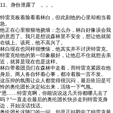
11、身份泄露了 。。。
特雷克板着脸看着林白，但此刻他的心里却相当着
急。
他正在心里狠狠地挠墙：怎么办，林白好像误会我
的意思了。我只是想说森林里不安全，想让他就留
在镇上。该死，他不高兴了。
林白现在也同样很懊恼，他其实并不讨厌特雷克。
特雷克给他的第一印象极好，让他忍不住就想去亲
近，就算是现在也是这样。
林白带着团员们在森林中走着，而特雷克紧跟在他
身后。两人各自怀着心事，都冷着脸一言不发。
这压抑的氛围让众人都觉得很沉闷，最后依旧是可
怜的奥伦团长决定站出来，活络一下气氛。
“恩……特雷克啊，你能说说这几天你都哪儿去了
吗？”一直走在最后的奥伦团长快步走到特雷克身
边，开始没话找话。
奥伦团长这随口的一问，却是正好戳中了特雷克最