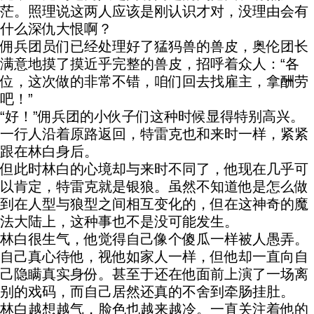
茫。照理说这两人应该是刚认识才对，没理由会有
什么深仇大恨啊？
佣兵团员们已经处理好了猛犸兽的兽皮，奥伦团长
满意地摸了摸近乎完整的兽皮，招呼着众人：“各
位，这次做的非常不错，咱们回去找雇主，拿酬劳
吧！”
“好！”佣兵团的小伙子们这种时候显得特别高兴。
一行人沿着原路返回，特雷克也和来时一样，紧紧
跟在林白身后。
但此时林白的心境却与来时不同了，他现在几乎可
以肯定，特雷克就是银狼。虽然不知道他是怎么做
到在人型与狼型之间相互变化的，但在这神奇的魔
法大陆上，这种事也不是没可能发生。
林白很生气，他觉得自己像个傻瓜一样被人愚弄。
自己真心待他，视他如家人一样，但他却一直向自
己隐瞒真实身份。甚至于还在他面前上演了一场离
别的戏码，而自己居然还真的不舍到牵肠挂肚。
林白越想越气，脸色也越来越冷。一直关注着他的