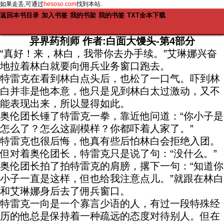
如果走丢,可通过
hesoso.com
找到本站.
返回本书目录
加入书签
我的书架
我的书签
TXT全本下载
异界药剂师 作者:白面大馒头-第4部分
“真好！来，林白，我带你去办手续。”艾琳娜兴奋
地拉着林白就要向佣兵业务窗口跑去。
特雷克在看到林白点头后，也松了一口气。吓到林
白并非是他本意，他只是见到林白太过激动，又不
能表现出来，所以显得如此。
奥伦团长锤了特雷克一拳，靠近他问道：“你小子是
怎么了？怎么这副模样？你都吓着人家了。”
特雷克也很后悔，他真有些后怕林白会拒绝入团。
但对着奥伦团长，特雷克只是说了句：“没什么。”
奥伦团长拍了拍特雷克的肩膀，撂下一句：“知道你
小子一直是这样，但也给我注意点儿。”就跟在林白
和艾琳娜身后去了佣兵窗口。
特雷克一向是一个寡言少语的人，有过一段特殊经
历的他总是保持着一种疏远的态度对待别人。但在