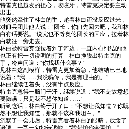
特雷克也越发的担心，咬咬牙，特雷克决定要主动
出击。
他突然牵住了林白的手，趁着林白还没反应过来，
对佣兵团其他人说：“团长，你们先回去吧，我和林
白有话要说。”说完也不等奥伦团长的回应，拉着林
白就往一旁走去。
林白被特雷克强拉着到了河边，一直内心纠结的他
也正有把一切说明的打算。林白挣脱出特雷克的
手，冷声问道：“你找我什么事？”
见林白这副模样，特雷克更加着急，他结结巴巴地
说着：“我……我没骗你，我是有理由的。”
林白继续低着头，没有半点反应。
特雷克急得一脑门子汗，继续说道：“我不是故意想
要隐瞒，只是我不想你知道……”
听到这话，林白终于开了口：“不想让我知道？你既
然不想让我知道，那就不该和我坦白。”
沉默了一会儿后，特雷克看着林白的眼睛，放缓了
语速，一字一句地告诉他：“我是怕你会害怕。”