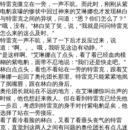
特雷克僵立在一旁，一声不吭。而此时，刚刚从紫
电豹哀嚎的惨状中回过神来的艾琳娜也才发现林白
与特雷克之间的异状，问道：“恩？你们怎么了？”
“哦，没有。”林白笑了笑，说，“我就是问问特雷克
怎么来的这么及时。”
特雷克一声不吭，呆了一下后才反应过来，说
道：“啊。。。哦，我听见这边有动静。”
“是这样啊。”艾琳娜点了点头，看了看已经血肉模
糊的紫电豹，面带不忍地说：“我们还是快走吧。”
林白点点头，看也不看站在一旁的特雷克，跟着艾
琳娜一起回了奥伦团长那里。特雷克只能紧紧地抿
了抿嘴唇，跟在林白的身后。
奥伦团长就站在不远的地方，在艾琳娜惊叫出声的
时候，他也想赶来救人。但在看到特雷克已经先他
一步后，考虑到特雷克的身手对付紫电豹足矣，他
选择了站在一旁接应。
看了看冷着脸的林白，又看了看垂头丧气的特雷
克，直觉到这两人之间有问题的奥伦团长有点儿迷