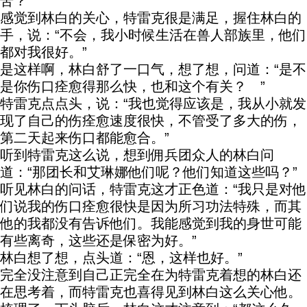
苦？”
感觉到林白的关心，特雷克很是满足，握住林白的
手，说：“不会，我小时候生活在兽人部族里，他们
都对我很好。”
是这样啊，林白舒了一口气，想了想，问道：“是不
是你伤口痊愈得那么快，也和这个有关？ ”
特雷克点点头，说：“我也觉得应该是，我从小就发
现了自己的伤痊愈速度很快，不管受了多大的伤，
第二天起来伤口都能愈合。”
听到特雷克这么说，想到佣兵团众人的林白问
道：“那团长和艾琳娜他们呢？他们知道这些吗？”
听见林白的问话，特雷克这才正色道：“我只是对他
们说我的伤口痊愈很快是因为所习功法特殊，而其
他的我都没有告诉他们。我能感觉到我的身世可能
有些离奇，这些还是保密为好。”
林白想了想，点头道：“恩，这样也好。”
完全没注意到自己正完全在为特雷克着想的林白还
在思考着，而特雷克也喜得见到林白这么关心他。