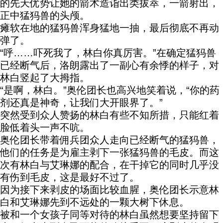
的先天优势让她的箭术造诣出类拔萃，一箭射出，
正中猛犸兽的头颅。
瘫软在地的猛犸兽浑身猛地一抽，最后彻底不再动
弹了。
“呼……吓死我了，林白你真厉害。”在确定猛犸兽
已经断气后，洛朗露出了一副心有余悸的样子，对
林白竖起了大拇指。
“是啊，林白。”奥伦团长也高兴地笑着说，“你的药
剂还真是神奇，让我们大开眼界了。”
突然受到众人赞扬的林白有些不知所措，只能红着
脸低着头一声不吭。
奥伦团长带着佣兵团众人走向已经断气的猛犸兽，
他们的任务是为雇主剥下一张猛犸兽的毛皮。而这
次有林白与艾琳娜的配合，在干掉它的同时几乎没
有伤到毛皮，这是最好不过了。
因为接下来剥皮的场面比较血腥，奥伦团长示意林
白和艾琳娜先到不远处的一颗大树下休息。
被和一个女孩子同等对待的林白虽然想要坚持留下