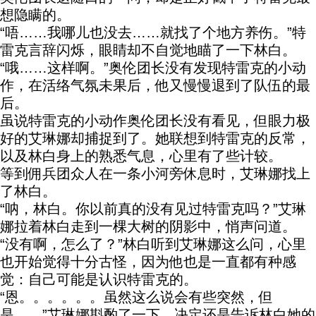
想隐瞒的。
“唔……我哪儿也没去……就找了个地方养伤。”特
雷克言辞闪烁，眼睛却不自觉地瞄了一下林白。
“哦……这样啊。”奥伦团长没有发现特雷克的小动
作，在活络气氛未果后，他又慢慢退到了队伍的最
后。
虽说特雷克的小动作奥伦团长没有看见，但眼力极
好的艾琳娜却捕捉到了。她联想到特雷克的反常，
以及林白身上的熟悉气息，心里有了些计较。
等到佣兵团众人在一条小河旁休息时，艾琳娜找上
了林白。
“呐，林白。你以前真的没有见过特雷克吗？”艾琳
娜拉着林白走到一棵大树的阴影中，悄声问道。
“没有啊，怎么了？”林白听到艾琳娜这么问，心里
也开始觉得十分古怪，因为他也是一直都有种感
觉：自己可能是认识特雷克的。
“恩。。。。。。虽然这么说会有些突然，但
是……”艾琳娜斟酌了一下，决定还是告诉林白她的