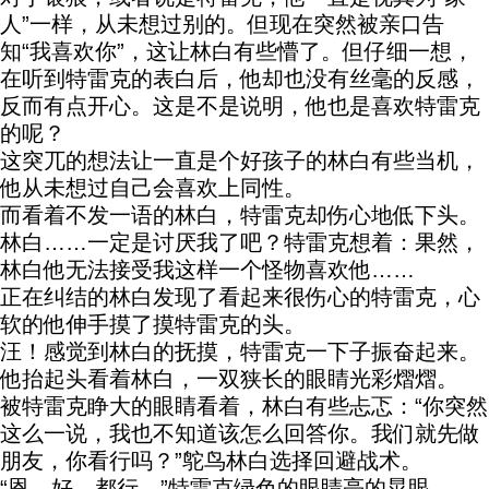
人”一样，从未想过别的。但现在突然被亲口告
知“我喜欢你”，这让林白有些懵了。但仔细一想，
在听到特雷克的表白后，他却也没有丝毫的反感，
反而有点开心。这是不是说明，他也是喜欢特雷克
的呢？
这突兀的想法让一直是个好孩子的林白有些当机，
他从未想过自己会喜欢上同性。
而看着不发一语的林白，特雷克却伤心地低下头。
林白……一定是讨厌我了吧？特雷克想着：果然，
林白他无法接受我这样一个怪物喜欢他……
正在纠结的林白发现了看起来很伤心的特雷克，心
软的他伸手摸了摸特雷克的头。
汪！感觉到林白的抚摸，特雷克一下子振奋起来。
他抬起头看着林白，一双狭长的眼睛光彩熠熠。
被特雷克睁大的眼睛看着，林白有些忐忑：“你突然
这么一说，我也不知道该怎么回答你。我们就先做
朋友，你看行吗？”鸵鸟林白选择回避战术。
“恩，好，都行。”特雷克绿色的眼睛亮的晃眼。