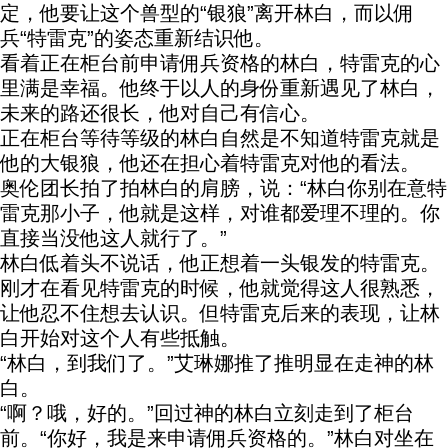
定，他要让这个兽型的“银狼”离开林白，而以佣
兵“特雷克”的姿态重新结识他。
看着正在柜台前申请佣兵资格的林白，特雷克的心
里满是幸福。他终于以人的身份重新遇见了林白，
未来的路还很长，他对自己有信心。
正在柜台等待等级的林白自然是不知道特雷克就是
他的大银狼，他还在担心着特雷克对他的看法。
奥伦团长拍了拍林白的肩膀，说：“林白你别在意特
雷克那小子，他就是这样，对谁都爱理不理的。你
直接当没他这人就行了。”
林白低着头不说话，他正想着一头银发的特雷克。
刚才在看见特雷克的时候，他就觉得这人很熟悉，
让他忍不住想去认识。但特雷克后来的表现，让林
白开始对这个人有些抵触。
“林白，到我们了。”艾琳娜推了推明显在走神的林
白。
“啊？哦，好的。”回过神的林白立刻走到了柜台
前。“你好，我是来申请佣兵资格的。”林白对坐在