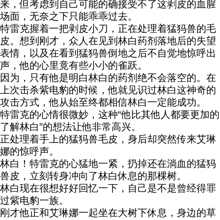
来，但考虑到自己可能的确接受不了这剥皮的血腥
场面，无奈之下只能乖乖过去。
特雷克握着一把剥皮小刀，正在处理着猛犸兽的毛
皮。想到刚才，众人在见到林白药剂落地后的失望
表情，以及在看到猛犸兽倒地之后不自觉地惊呼出
声，他的心里竟有些小小的雀跃。
因为，只有他是明白林白的药剂绝不会落空的。在
上次击杀紫电豹的时候，他就见识过林白这神奇的
攻击方式，他从始至终都相信林白一定能成功。
特雷克的心情很微妙，这种“他比其他人都要更加的
了解林白”的想法让他非常高兴。
正处理着手上的猛犸兽毛皮，身后却突然传来艾琳
娜的惊呼声。
林白！特雷克的心猛地一紧，扔掉还在淌血的猛犸
兽皮，立刻转身冲向了林白休息的那棵树。
林白现在很想好好回忆一下，自己是不是曾经得罪
过紫电豹一族。
刚才他正和艾琳娜一起坐在大树下休息，身边的草