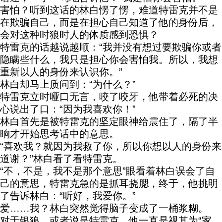
害怕？听到这话的林白愣了愣，难道特雷克并不是
在欺骗自己，而是在担心自己知道了他的身份后，
会对这种时狼时人的体质感到恐惧？
特雷克的话越说越顺：“我并没有想过要欺骗你或者
隐瞒些什么，我只是担心你会害怕我。所以，我想
重新以人的身份来认识你。”
林白却马上质问到：“为什么？”
特雷克立时哑口无言，咬了咬牙，他带着必死的决
心说出了口：“因为我喜欢你！”
林白首先是被特雷克的坚定眼神给震住了，隔了半
晌才开始思考话中的意思。
“喜欢我？就因为我救了你，所以你想以人的身份来
道谢？”林白看了看特雷克。
“不，不是，我不是那个意思”眼看着林白误会了自
己的意思，特雷克急的是抓耳挠腮，终于，他挑明
了告诉林白：“听好，我爱你。”
爱……我？林白突然觉得脑子变成了一桶浆糊。
对于银狼，或者说是特雷克，他一直是视其为“家