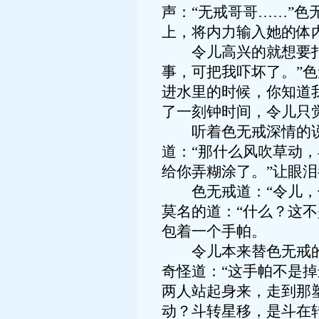
声：“无戒哥哥……”
上，将内力输入她的体
令儿高兴的就想要扑到
事，可把我吓坏了。”
进水里的时候，你知道
了一刻钟时间，令儿只
听着色无戒深情的说出
道：“那什么风吹草动
给你弄糊涂了。”让眼
色无戒道：“令儿，你
莫名的道：“什么？这不
包着一个手帕。
令儿本来替色无戒的左
奇怪道：“这手帕不是
两人站起身来，走到那
动？斗转星移，是斗在