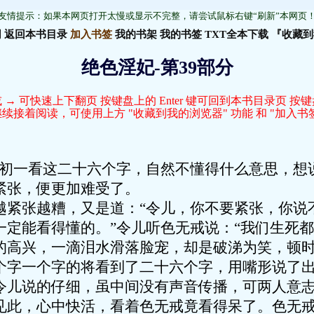
友情提示：如果本网页打开太慢或显示不完整，请尝试鼠标右键“刷新”本网页
网
返回本书目录
加入书签
我的书架
我的书签
TXT全本下载
『收藏到
绝色淫妃-第39部分
 → 可快速上下翻页 按键盘上的 Enter 键可回到本书目录页 按
接着阅读，可使用上方 "收藏到我的浏览器" 功能 和 "加入书签
她初一看这二十六个字，自然不懂得什么意思，想
紧张，便更加难受了。
张越糟，又是道：“令儿，你不要紧张，你说
一定能看得懂的。”令儿听色无戒说：“我们生死都
的高兴，一滴泪水滑落脸宠，却是破涕为笑，顿
个字一个字的将看到了二十六个字，用嘴形说了
说的仔细，虽中间没有声音传播，可两人意志
见此，心中快活，看着色无戒竟看得呆了。色无戒