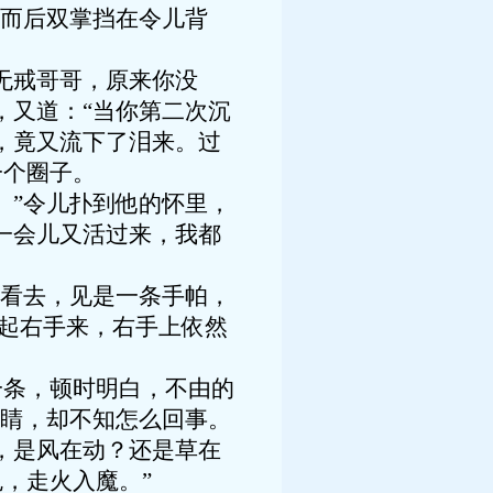
，而后双掌挡在令儿背
无戒哥哥，原来你没
，又道：“当你第二次沉
，竟又流下了泪来。过
一个圈子。
”令儿扑到他的怀里，
一会儿又活过来，我都
看去，见是一条手帕，
举起右手来，右手上依然
条，顿时明白，不由的
眼睛，却不知怎么回事。
，是风在动？还是草在
，走火入魔。”