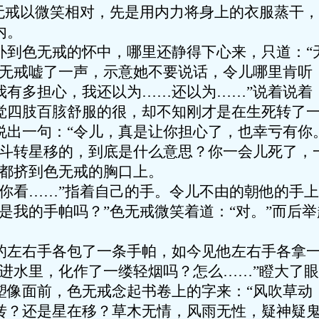
色无戒以微笑相对，先是用内力将身上的衣服蒸干
内。
色无戒的怀中，哪里还静得下心来，只道：“
色无戒嘘了一声，示意她不要说话，令儿哪里肯听
我有多担心，我还以为……还以为……”说着说着
觉四肢百胲舒服的很，却不知刚才是在生死转了
一句：“令儿，真是让你担心了，也幸亏有你。
，斗转星移的，到底是什么意思？你一会儿死了，
泪都挤到色无戒的胸口上。
看……”指着自己的手。令儿不由的朝他的手上
是我的手帕吗？”色无戒微笑着道：“对。”而后
右手各包了一条手帕，如今见他左右手各拿一
掉进水里，化作了一缕轻烟吗？怎么……”瞪大了
塑像面前，色无戒念起书卷上的字来：“风吹草动
转？还是星在移？草木无情，风雨无性，疑神疑鬼