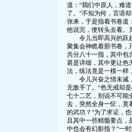
道：“我们中原人，难
了。”不知为何，言语
张来，于是指着书卷道
他说完，便转头去看。
令儿当即高兴的跃起，
聚集会神瞧着那书卷，
共分八十一指，其中包
甚是详细，其中更让色
法，练法竟是一模一样
令儿兴奋之情未减，只
无敌手了。”色无戒却
七十二艺，别说不可能
去，突然全身一怔，竟
的武功？”为了求证，
且其中一些精髓要点，
中也会有幻影指？”一