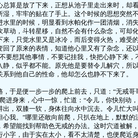
算是放了下来，正想从池子里走出来时，却看
所湿，牢牢的贴在了手上。这个时候的思想突然
进水里的时候，明显看到水帕化作一团清烟，消
吹草动，斗转星移，自然不会有什么杂念，可却
下来，只觉水里又是冰冷，而后变得火热，难受
了原来的表情，知道他心里又有了杂念，还以
，不要想其他事情，不要记挂我，快把心静下来，
入静，似乎都不能。原先他是要替令儿解穴，所
关系到他自己的性命，他却怎么也静不下来了。
于是便一步一步的爬上前去，只道：“无戒哥
儿爬进身来，心中一惊，忙道：“令儿，你快别动，
讲出，双膝一软，身体往向水中沉去。令儿忙大叫
担心我。”哪里还敢向前爬，只扒在地上，默默的
，希望能找到帮助色无戒的办法。这时穴道被解
行小字，由于实在太小，看不太清楚，也便爬近