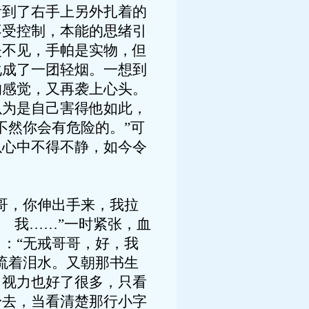
到了右手上另外扎着的
不受控制，本能的思绪引
失不见，手帕是实物，但
化成了一团轻烟。一想到
的感觉，又再袭上心头。
为是自己害得他如此，
不然你会有危险的。”可
以心中不得不静，如今令
哥，你伸出手来，我拉
 我……”一时紧张，血
：“无戒哥哥，好，我
流着泪水。又朝那书生
，视力也好了很多，只看
身去，当看清楚那行小字