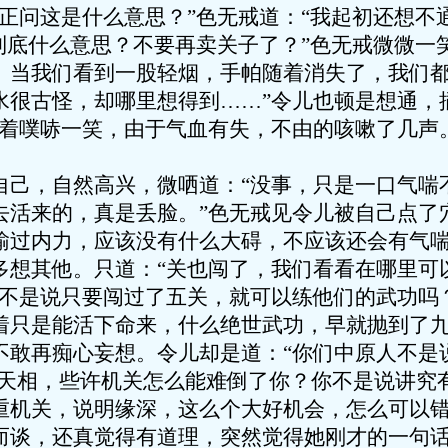
问这是什么意思？”色无戒道：“我起初还想不
到底什么意思？不要再卖关子了？”色无戒微微一
。当我们看到一股轻烟，手帕随着消失了，我们
水很古怪，却哪里想得到……”令儿也顿是想通，
说着噗哧一笑，由于气血有失，不由的咳嗽了几声
，自然高兴，微哂道：“没事，只是一口气喘
去活来的，真是丢脸。”色无戒见令儿被自己点了
输过内力，应该没有什么大碍，不应该还会有气
多想其他。只道：“关也闯了，我们看看在哪里可
是说只要闯过了五关，就可以练他们的武功吗？
着只是能活下命来，什么绝世武功，早就抛到了
不敢再痴心妄想。令儿却是道：“你们中原人不是
有天相，些许机关怎么能难倒了你？你不是说讲究
重机关，说明缘深，这么个大好机会，怎么可以错
谈，还真觉得有道理，突然觉得她刚才的一句话