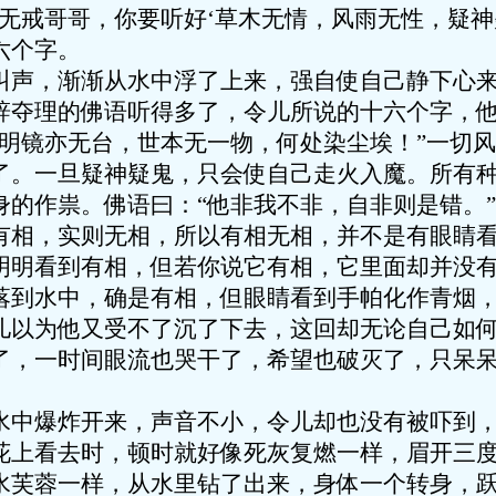
“无戒哥哥，你要听好‘草木无情，风雨无性，疑神
六个字。
，渐渐从水中浮了上来，强自使自己静下心来
辞夺理的佛语听得多了，令儿所说的十六个字，
，明镜亦无台，世本无一物，何处染尘埃！”一切
了。一旦疑神疑鬼，只会使自己走火入魔。所有
身的作祟。佛语曰：“他非我不非，自非则是错。
有相，实则无相，所以有相无相，并不是有眼睛
明明看到有相，但若你说它有相，它里面却并没
水中，确是有相，但眼睛看到手帕化作青烟，
儿以为他又受不了沉了下去，这回却无论自己如
了，一时间眼流也哭干了，希望也破灭了，只呆
爆炸开来，声音不小，令儿却也没有被吓到，
花上看去时，顿时就好像死灰复燃一样，眉开三
水芙蓉一样，从水里钻了出来，身体一个转身，