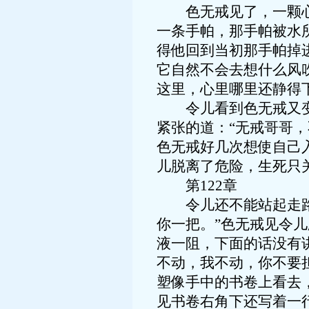
色无戒见了，一颗心总
一条手帕，那手帕被水
得他回到当初那手帕掉
它自然不会去想什么风
这里，心里哪里还静得
令儿看到色无戒又变回
紧张的道：“无戒哥哥
色无戒好几次想使自己
儿脱离了危险，生死只
第122章
令儿还不能站起走路，
你一把。”色无戒见令
液一阻，下面的话没有
不动，我不动，你不要
塑像手中的书卷上看去
见书卷右角下还写着一