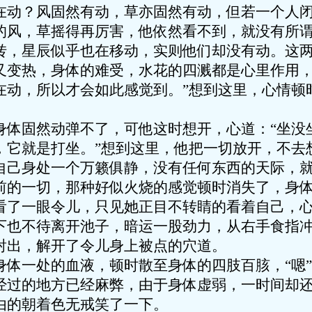
在动？风固然有动，草亦固然有动，但若一个人
的风，草摇得再厉害，他依然看不到，就没有所
转，星辰似乎也在移动，实则他们却没有动。这
又变热，身体的难受，水花的四溅都是心里作用
在动，所以才会如此感觉到。”想到这里，心情顿
固然动弹不了，可他这时想开，心道：“坐没
，它就是打坐。”想到这里，他把一切放开，不去
自己身处一个万籁俱静，没有任何东西的天际，
前的一切，那种好似火烧的感觉顿时消失了，身
一眼令儿，只见她正目不转睛的看着自己，心
下也不待离开池子，暗运一股劲力，从右手食指
射出，解开了令儿身上被点的穴道。
一处的血液，顿时散至身体的四肢百胲，“嗯”
经过的地方已经麻弊，由于身体虚弱，一时间却
由的朝着色无戒笑了一下。