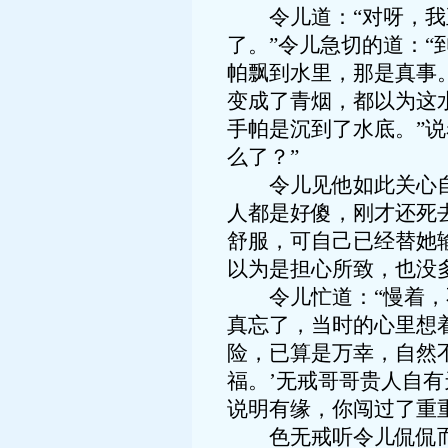
令儿道：“对呀，我正
了。”令儿急切的道：“
帕飘到水里，那是真事
变成了青烟，都以为这
手帕是沉到了水底。”
么了？”
令儿见他如此关心自己
人都是好傻，刚才还死
舒服，可自己已经替她
以为是担心所致，也没
令儿忙道：“慢着，不
真忘了，当时的心里想
险，已算是万幸，自然
福。’无戒哥哥贵人自
说明有缘，你闯过了重
色无戒听令儿侃侃而