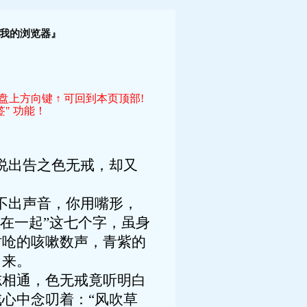
！
我的浏览器』
键盘上方向键 ↑ 可回到本页顶部!
" 功能！
说出告之色无戒，却又
不出声音，你用嘴形，
在一起”这七个字，虽身
时呛的咳嗽数声，青紫的
出来。
相通，色无戒竟听明白
心中念叨着：“风吹草