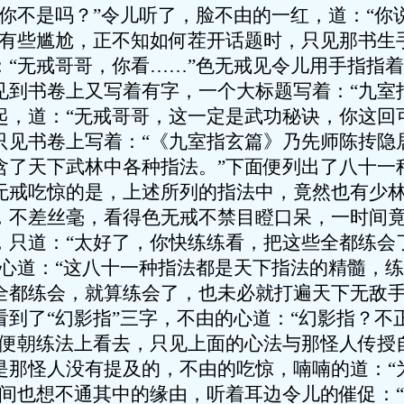
道你不是吗？”令儿听了，脸不由的一红，道：“你
却有些尴尬，正不知如何茬开话题时，只见那书生
：“无戒哥哥，你看……”色无戒见令儿用手指指
见到书卷上又写着有字，一个大标题写着：“九室
道：“无戒哥哥，这一定是武功秘诀，你这回可
只见书卷上写着：“《九室指玄篇》乃先师陈抟隐
含了天下武林中各种指法。”下面便列出了八十一
无戒吃惊的是，上述所列的指法中，竟然也有少
，不差丝毫，看得色无戒不禁目瞪口呆，一时间
道：“太好了，你快练练看，把这些全都练会
是心道：“这八十一种指法都是天下指法的精髓，
全都练会，就算练会了，也未必就打遍天下无敌手
看到了“幻影指”三字，不由的心道：“幻影指？不
也便朝练法上看去，只见上面的心法与那怪人传授
是那怪人没有提及的，不由的吃惊，喃喃的道：“
时间也想不通其中的缘由，听着耳边令儿的催促：