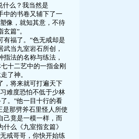
说什么？我当然是
手中的书卷又辅下了一
着塑像，就知其意，不待
指玄篇”。
有福了。”色无戒却是
居武当九室岩石所创，
种指法的名称与练法，
林七十二艺中的一指金刚
竟走了神。
了，将来就可打遍天下
练习难度恐怕不低于少林
了。”他一目十行的看
正是那劈斧石里怪人所使
自己竟是一模一样，而
为什么《九室指玄篇》
“无戒哥哥，你快开始练