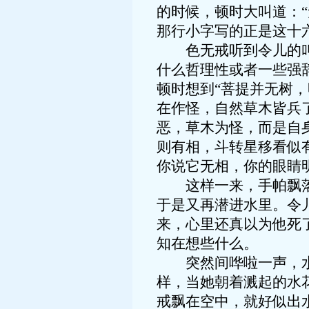
的时候，顿时大叫道：
那行小字写的正是这十
色无戒听到令儿的叫声
什么哲理性或者一些强
顿时想到“菩提并无树
在作怪，自然草木皆兵
恶，草木为怪，而是自
则有相，斗转星移看似
你说它无相，你的眼睛
这样一来，手帕飘落到
于是又再潜进水里。令
来，心里还真以为他死
知在想些什么。
突然间哗啦一声，水中
样，当她朝着溅起的水
戒飘在空中，就好似出