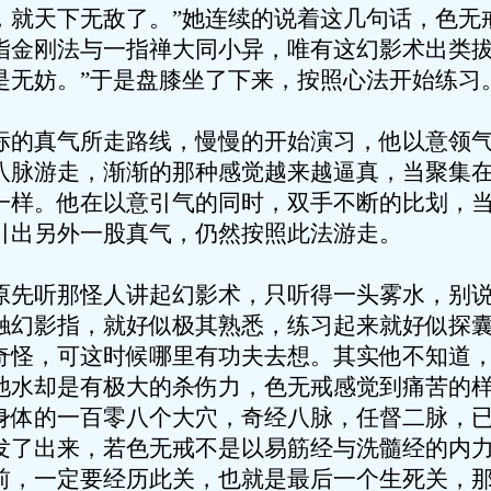
，就天下无敌了。”她连续的说着这几句话，色无
指金刚法与一指禅大同小异，唯有这幻影术出类
是无妨。”于是盘膝坐了下来，按照心法开始练习
真气所走路线，慢慢的开始演习，他以意领气
八脉游走，渐渐的那种感觉越来越逼真，当聚集
一样。他在以意引气的同时，双手不断的比划，
引出另外一股真气，仍然按照此法游走。
听那怪人讲起幻影术，只听得一头雾水，别说
触幻影指，就好似极其熟悉，练习起来就好似探
奇怪，可这时候哪里有功夫去想。其实他不知道
池水却是有极大的杀伤力，色无戒感觉到痛苦的
身体的一百零八个大穴，奇经八脉，任督二脉，
发了出来，若色无戒不是以易筋经与洗髓经的内
前，一定要经历此关，也就是最后一个生死关，